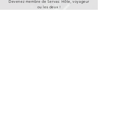
Devenez membre de Servas: Hôte, voyageur
ou les deux !
OUVRIR SA
MAISON AU
MONDE
DEVENIR
HÔTE