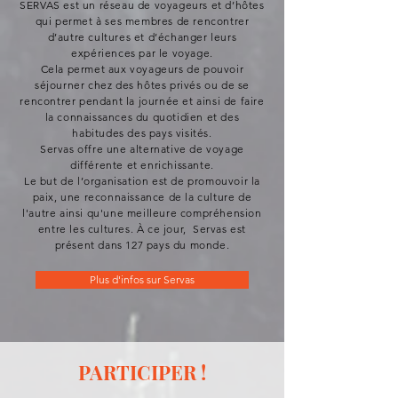
SERVAS est un réseau de voyageurs et d’hôtes
qui permet à ses membres de rencontrer
d’autre cultures et d’échanger leurs
expériences par le voyage.
Cela permet aux voyageurs de pouvoir
séjourner chez des hôtes privés ou de se
rencontrer pendant la journée et ainsi de faire
la connaissances du quotidien et des
habitudes des pays visités.
Servas offre une alternative de voyage
différente et enrichissante.
Le but de l’organisation est de promouvoir la
paix, une reconnaissance de la culture de
l'autre ainsi qu'une meilleure compréhension
entre les cultures. À ce jour, Servas est
présent dans 127 pays du monde.
Plus d'infos sur Servas
PARTICIPER !